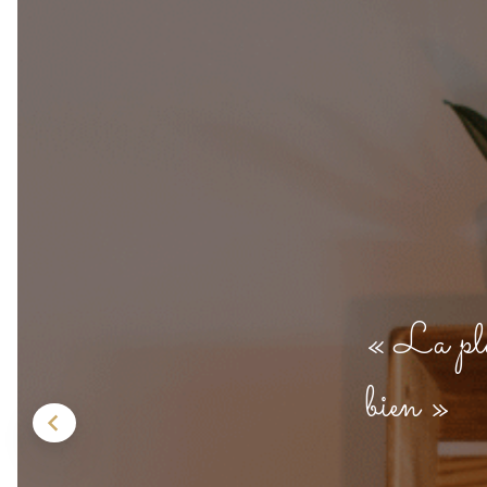
« La plus
bien »